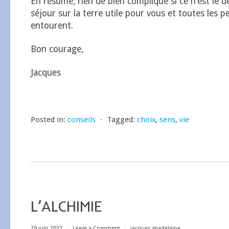
En résumé, rien de bien compliqué si ce n’est le d
séjour sur la terre utile pour vous et toutes les 
entourent.
Bon courage,
Jacques
Posted in:
conseils
⋅
Tagged:
choix
,
sens
,
vie
L’ALCHIMIE
29 juin 2022
⋅
Leave a Comment
⋅
jacques madelaine