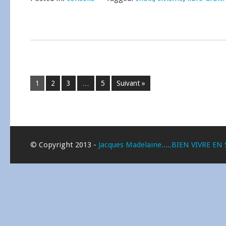
1
2
3
…
5
Suivant »
© Copyright 2013 -
Jacques Madelaine.....BIEN VIVRE EN