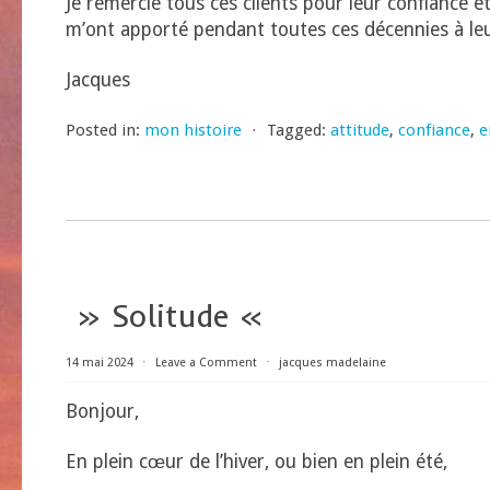
Je remercie tous ces clients pour leur confiance et
m’ont apporté pendant toutes ces décennies à leur
Jacques
Posted in:
mon histoire
⋅
Tagged:
attitude
,
confiance
,
e
» Solitude «
14 mai 2024
⋅
Leave a Comment
⋅
jacques madelaine
Bonjour,
En plein cœur de l’hiver, ou bien en plein été,