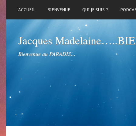
ACCUEIL
BIENVENUE
QUI JE SUIS ?
PODCA
Jacques Madelaine…..B
Bienvenue au PARADIS…