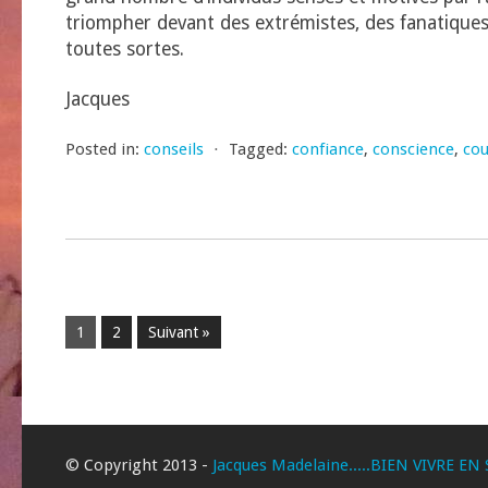
triompher devant des extrémistes, des fanatique
toutes sortes.
Jacques
Posted in:
conseils
⋅
Tagged:
confiance
,
conscience
,
co
1
2
Suivant »
© Copyright 2013 -
Jacques Madelaine.....BIEN VIVRE EN