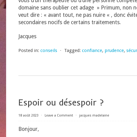
vous d’un thérapeute ou d’une personne compéte
domaine sans oublier cet adage » Primum, non no
veut dire : « avant tout, ne pas nuire « , donc évite
secondaires nocifs de certains traitements.
Jacques
Posted in:
conseils
⋅
Tagged:
confiance
,
prudence
,
sécur
Espoir ou désespoir ?
18 août 2023
⋅
Leave a Comment
⋅
jacques madelaine
Bonjour,