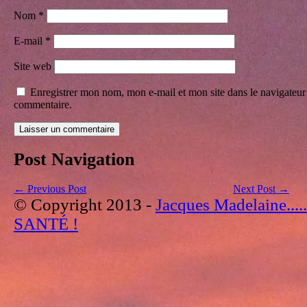
Nom
*
E-mail
*
Site web
Enregistrer mon nom, mon e-mail et mon site dans le navigateu
commentaire.
Post Navigation
←
Previous Post
Next Post
→
© Copyright 2013 -
Jacques Madelaine..
SANTÉ !