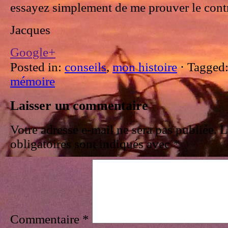
essayez simplement de me prouver le contr
Jacques
Google+
Posted in:
conseils
,
mon histoire
⋅
Tagged
mémoire
Laisser un commentaire
Votre adresse e-mail ne sera pas publiée.
L
obligatoires sont indiqués avec
*
Commentaire
*