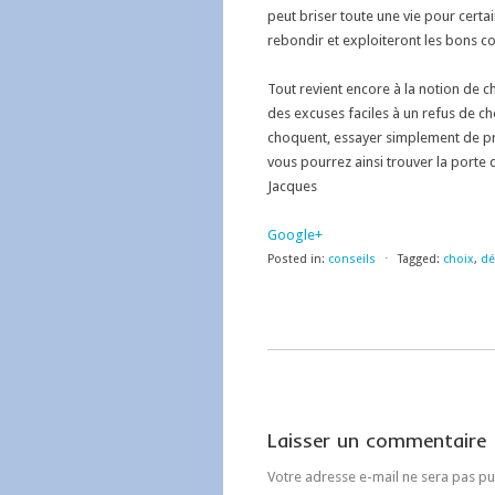
peut briser toute une vie pour cert
rebondir et exploiteront les bons c
Tout revient encore à la notion de cho
des excuses faciles à un refus de cho
choquent, essayer simplement de p
vous pourrez ainsi trouver la porte d
Jacques
Google+
Posted in:
conseils
⋅
Tagged:
choix
,
dé
Laisser un commentaire
Votre adresse e-mail ne sera pas pu