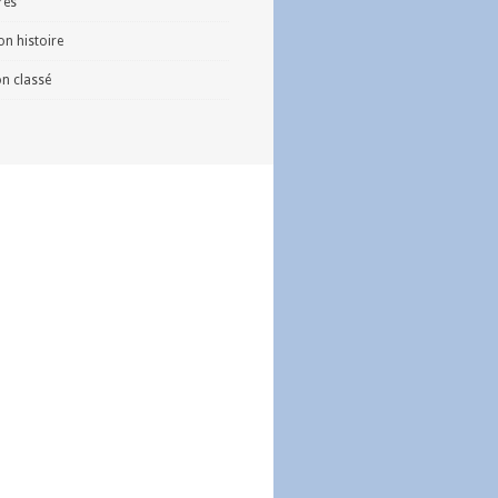
vres
n histoire
n classé