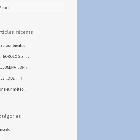
rticles récents
 retour bientôt
TÉOROLOGIE . . .
ILLUMINATION «
LITIQUE . . . !
nsieur météo !
atégories
nseils