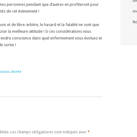
li
aines personnes pendant que d’autres en profiteront pour
otés de cet évènement !
mo
No
ix et de libre-arbitre, le hasard et la fatalité ne sont que
isir la meilleure attitude ! Si ces considérations vous
rendre conscience dans quel enfermement vous évoluez et
e sortie !
cision
,
liberté
bliée.
Les champs obligatoires sont indiqués avec
*