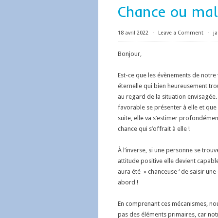
Chance ou mal
18 avril 2022
⋅
Leave a Comment
⋅
j
Bonjour,
Est-ce que les évènements de notre 
éternelle qui bien heureusement tro
au regard de la situation envisagée.
favorable se présenter à elle et que
suite, elle va s’estimer profondément
chance qui s’offrait à elle !
À l’inverse, si une personne se tro
attitude positive elle devient capab
aura été » chanceuse ‘ de saisir une
abord !
En comprenant ces mécanismes, nous
pas des éléments primaires, car notr