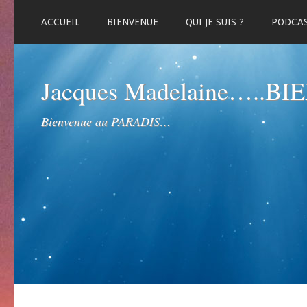
ACCUEIL
BIENVENUE
QUI JE SUIS ?
PODCA
Jacques Madelaine…..B
Bienvenue au PARADIS…