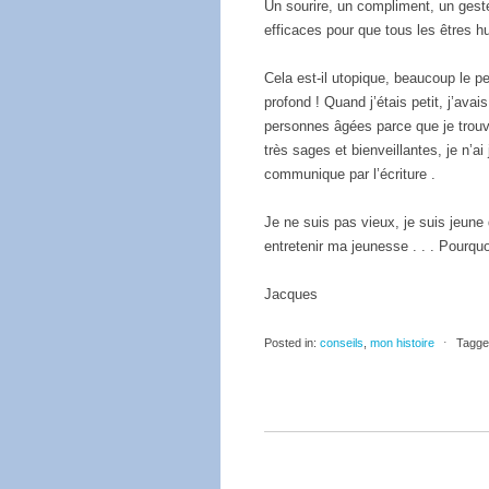
Un sourire, un compliment, un geste
efficaces pour que tous les êtres h
Cela est-il utopique, beaucoup le pe
profond ! Quand j’étais petit, j’av
personnes âgées parce que je trouv
très sages et bienveillantes, je n’ai
communique par l’écriture .
Je ne suis pas vieux, je suis jeune
entretenir ma jeunesse . . . Pourquo
Jacques
Posted in:
conseils
,
mon histoire
⋅
Tagge