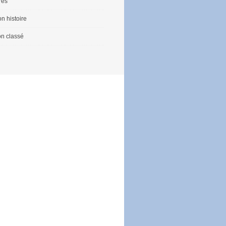
vres
n histoire
n classé