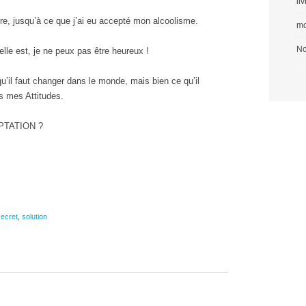
li
re, jusqu’à ce que j’ai eu accepté mon alcoolisme.
mo
No
elle est, je ne peux pas être heureux !
u’il faut changer dans le monde, mais bien ce qu’il
s mes Attitudes.
CEPTATION ?
secret
,
solution