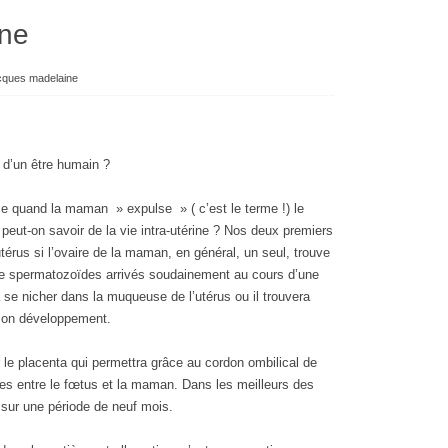
ine
cques madelaine
d’un être humain ?
nce quand la maman » expulse » ( c’est le terme !) le
eut-on savoir de la vie intra-utérine ? Nos deux premiers
térus si l’ovaire de la maman, en général, un seul, trouve
de spermatozoïdes arrivés soudainement au cours d’une
a se nicher dans la muqueuse de l’utérus ou il trouvera
 son développement.
le placenta qui permettra grâce au cordon ombilical de
ges entre le fœtus et la maman. Dans les meilleurs des
 sur une période de neuf mois.