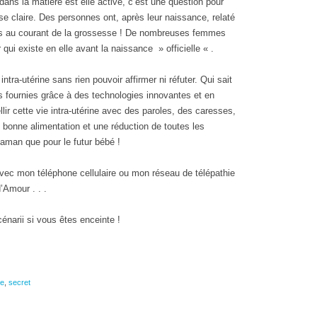
ans la matière est elle active, c’est une question pour
e claire. Des personnes ont, après leur naissance, relaté
s au courant de la grossesse ! De nombreuses femmes
 qui existe en elle avant la naissance » officielle « .
tra-utérine sans rien pouvoir affirmer ni réfuter. Qui sait
s fournies grâce à des technologies innovantes et en
lir cette vie intra-utérine avec des paroles, des caresses,
e bonne alimentation et une réduction de toutes les
aman que pour le futur bébé !
avec mon téléphone cellulaire ou mon réseau de télépathie
’Amour . . .
énarii si vous êtes enceinte !
re
,
secret