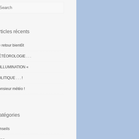
ticles récents
 retour bientôt
TÉOROLOGIE . . .
ILLUMINATION «
LITIQUE . . . !
nsieur météo !
atégories
nseils