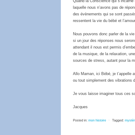
Quand la Conscience qui s’incarne d
laquelle nous n’avons pas de répons
des évènements qui se sont passé
ressentent la vie du bébé et l’amour
Nous pouvons donc parler de la vie in
si un jour des réponses nous seron
attendant il nous est permis d’embel
de la musique, de la relaxation, un
sources de stress, autant pour la m
Allo Maman, ici Bébé, je t’appelle 
ou tout simplement des vibrations d
Je vous laisse imaginer tous ces sc
Jacques
Posted in:
mon histoire
⋅
Tagged:
mystè