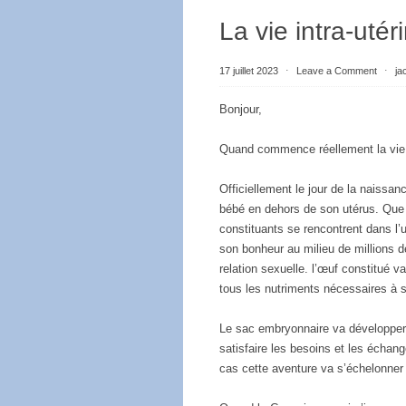
La vie intra-utér
17 juillet 2023
⋅
Leave a Comment
⋅
ja
Bonjour,
Quand commence réellement la vie 
Officiellement le jour de la naissa
bébé en dehors de son utérus. Que p
constituants se rencontrent dans l’u
son bonheur au milieu de millions 
relation sexuelle. l’œuf constitué v
tous les nutriments nécessaires à
Le sac embryonnaire va développer 
satisfaire les besoins et les échan
cas cette aventure va s’échelonner