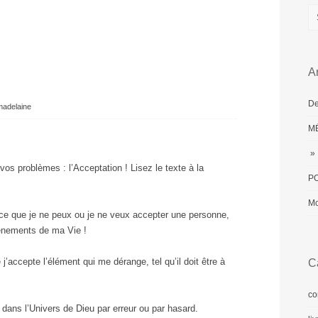
Ar
De
madelaine
MÉ
» 
 vos problèmes : l’Acceptation ! Lisez le texte à la
PO
Mo
rce que je ne peux ou je ne veux accepter une personne,
vènements de ma Vie !
j’accepte l’élément qui me dérange, tel qu’il doit être à
C
co
 dans l’Univers de Dieu par erreur ou par hasard.