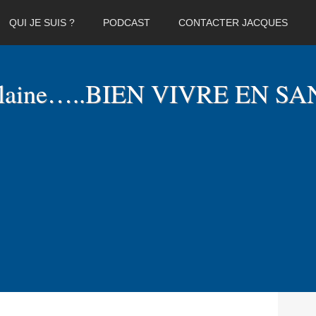
QUI JE SUIS ?
PODCAST
CONTACTER JACQUES
elaine…..BIEN VIVRE EN SA