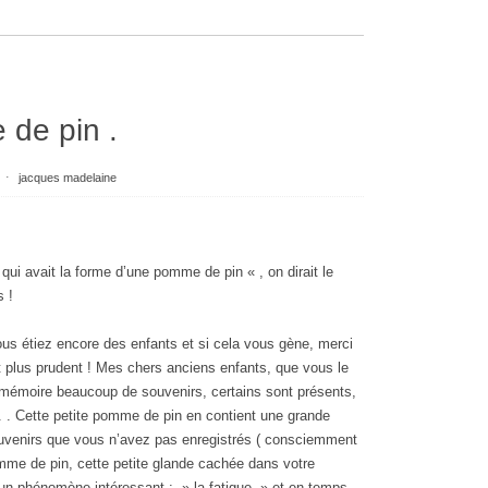
 de pin .
⋅
jacques madelaine
 qui avait la forme d’une pomme de pin « , on dirait le
s !
us étiez encore des enfants et si cela vous gène, merci
st plus prudent ! Mes chers anciens enfants, que vous le
e mémoire beaucoup de souvenirs, certains sont présents,
. . Cette petite pomme de pin en contient une grande
ouvenirs que vous n’avez pas enregistrés ( consciemment
omme de pin, cette petite glande cachée dans votre
 un phénomène intéressant : » la fatigue » et en temps