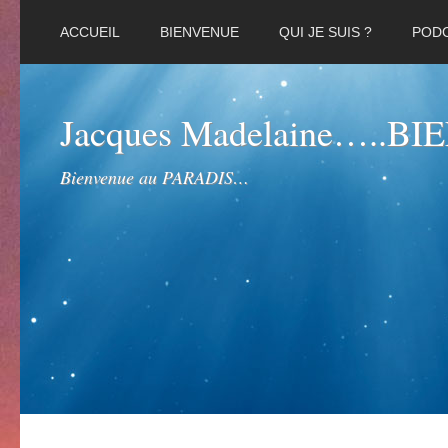
ACCUEIL
BIENVENUE
QUI JE SUIS ?
POD
Jacques Madelaine…..B
Bienvenue au PARADIS…