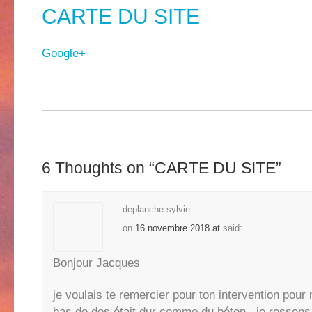
CARTE DU SITE
Google+
6 Thoughts on “
CARTE DU SITE
”
deplanche sylvie
on
16 novembre 2018 at
said:
Bonjour Jacques
je voulais te remercier pour ton intervention pou
bas de dos était dur comme du béton , je ressens