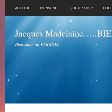
ACCUEIL
BIENVENUE
QUI JE SUIS ?
POD
Jacques Madelaine…..B
Bienvenue au PARADIS…