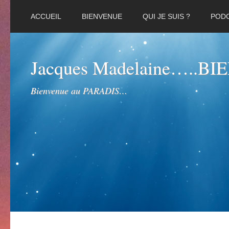
ACCUEIL
BIENVENUE
QUI JE SUIS ?
POD
Jacques Madelaine…..B
Bienvenue au PARADIS…