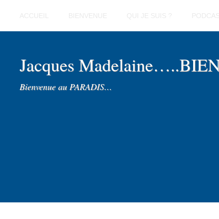
ACCUEIL
BIENVENUE
QUI JE SUIS ?
PODCA
Jacques Madelaine…..BI
Bienvenue au PARADIS…