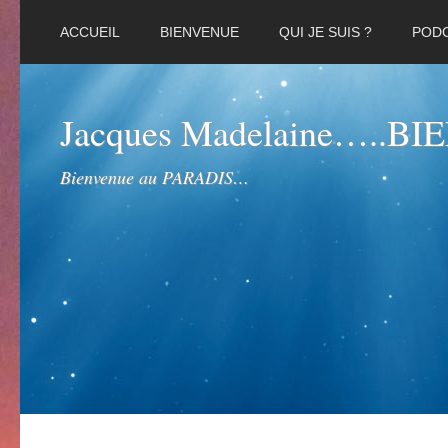
ACCUEIL
BIENVENUE
QUI JE SUIS ?
POD
Jacques Madelaine…..B
Bienvenue au PARADIS…