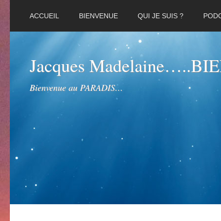
ACCUEIL
BIENVENUE
QUI JE SUIS ?
POD
Jacques Madelaine…..B
Bienvenue au PARADIS…