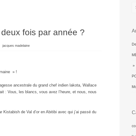
 deux fois par année ?
Ar
De
⋅
jacques madelaine
MÉ
» 
umaine » !
PO
agesse ancestrale du grand chef indien lakota, Wallace
Mo
ait : Vous, les blancs, vous avez l’heure, et nous, nous
 Kistabish de Val d’or en Abitibi avec qui j’ai passé du
C
co