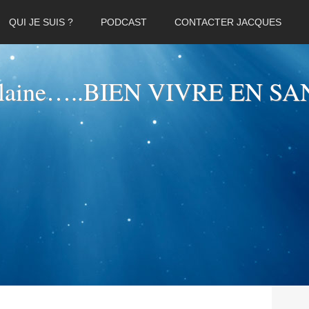
QUI JE SUIS ?
PODCAST
CONTACTER JACQUES
elaine…..BIEN VIVRE EN SA