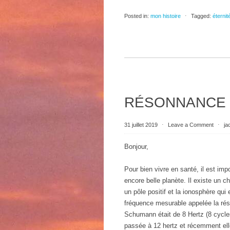
Posted in:
mon histoire
⋅
Tagged:
éternit
RÉSONNANCE
31 juillet 2019
⋅
Leave a Comment
⋅
ja
Bonjour,
Pour bien vivre en santé, il est imp
encore belle planète. Il existe un c
un pôle positif et la ionosphère qu
fréquence mesurable appelée la ré
Schumann était de 8 Hertz (8 cycles
passée à 12 hertz et récemment ell