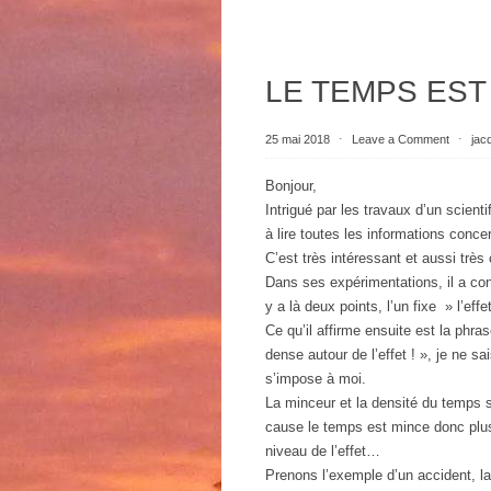
LE TEMPS EST
25 mai 2018
⋅
Leave a Comment
⋅
jac
Bonjour,
Intrigué par les travaux d’un scient
à lire toutes les informations conc
C’est très intéressant et aussi très
Dans ses expérimentations, il a co
y a là deux points, l’un fixe » l’effe
Ce qu’il affirme ensuite est la phr
dense autour de l’effet ! », je ne s
s’impose à moi.
La minceur et la densité du temps s
cause le temps est mince donc plus 
niveau de l’effet…
Prenons l’exemple d’un accident, la