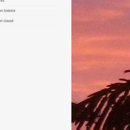
vres
n histoire
n classé