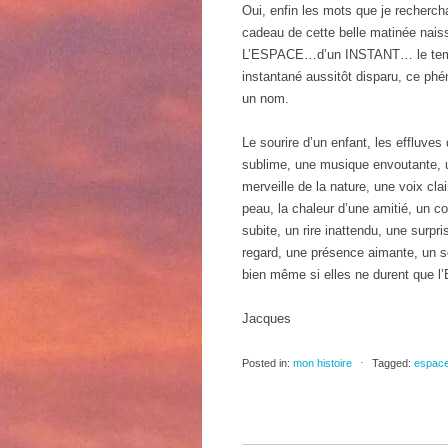
Oui, enfin les mots que je recherc
cadeau de cette belle matinée nais
L’ESPACE…d’un INSTANT… le temps 
instantané aussitôt disparu, ce phé
un nom.
Le sourire d’un enfant, les effluves
sublime, une musique envoutante, u
merveille de la nature, une voix cl
peau, la chaleur d’une amitié, un col
subite, un rire inattendu, une surpri
regard, une présence aimante, un s
bien même si elles ne durent que l’
Jacques
Posted in:
mon histoire
⋅
Tagged:
espac