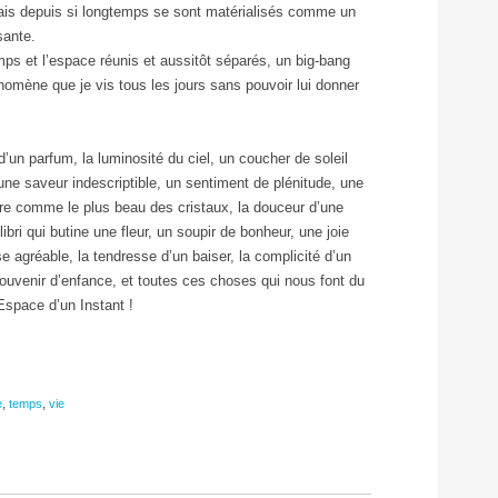
hais depuis si longtemps se sont matérialisés comme un
sante.
et l’espace réunis et aussitôt séparés, un big-bang
nomène que je vis tous les jours sans pouvoir lui donner
 d’un parfum, la luminosité du ciel, un coucher de soleil
ne saveur indescriptible, un sentiment de plénitude, une
aire comme le plus beau des cristaux, la douceur d’une
ibri qui butine une fleur, un soupir de bonheur, une joie
se agréable, la tendresse d’un baiser, la complicité d’un
ouvenir d’enfance, et toutes ces choses qui nous font du
Espace d’un Instant !
e
,
temps
,
vie