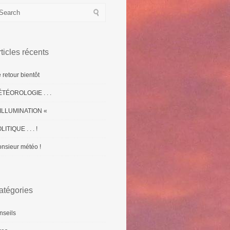
ticles récents
 retour bientôt
TÉOROLOGIE . . .
ILLUMINATION «
LITIQUE . . . !
nsieur météo !
atégories
nseils