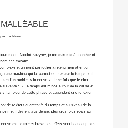
 MALLÉABLE
ques madelaine
ifique russe, Nicolaï Kozyrev, je me suis mis à chercher et
ernant ses travaux…
 complexe et un point particulier a retenu mon attention.
nçu une machine qui lui permet de mesurer le temps et il
t » et l’un mobile » la cause « , je ne fais que le citer !
ase suivante : » Le temps est mince autour de la cause et
aisis l’ampleur de cette phrase et cependant une réflexion
ont deux états quantitatifs du temps et au niveau de la
petit et il devient plus dense, plus gros, plus épais au
 cause est brutale et brève, les effets sont beaucoup plus