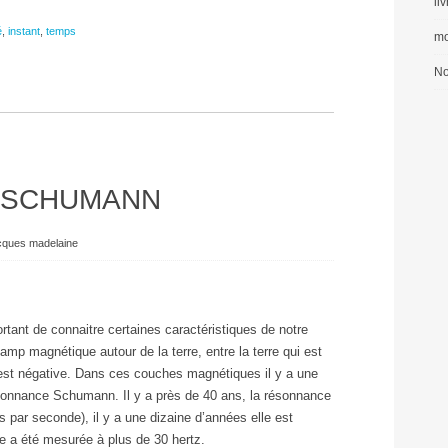
li
é
,
instant
,
temps
mo
No
 SCHUMANN
cques madelaine
ortant de connaitre certaines caractéristiques de notre
hamp magnétique autour de la terre, entre la terre qui est
i est négative. Dans ces couches magnétiques il y a une
sonnance Schumann. Il y a près de 40 ans, la résonnance
 par seconde), il y a une dizaine d’années elle est
e a été mesurée à plus de 30 hertz.