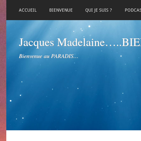
ACCUEIL
BIENVENUE
QUI JE SUIS ?
PODCA
Jacques Madelaine…..B
Bienvenue au PARADIS…