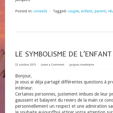
Posted in:
conseils
⋅
Tagged:
couple
,
enfant
,
parent
,
ré
LE SYMBOLISME DE L’ENFANT
22 octobre 2015
⋅
Leave a Comment
⋅
jacques madelaine
Bonjour,
Je vous ai déja partagé différentes questions à pr
intérieur.
Certaines personnes, justement imbues de leur p
gaussent et balayent du revers de la main ce conce
personnellement un respect et une admiration san
Je souhaite aujourd’hui attirer votre attention su