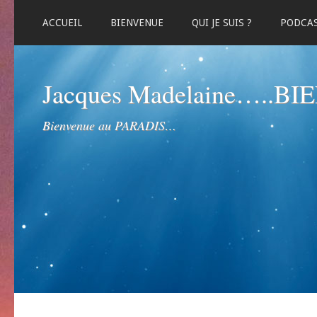
ACCUEIL
BIENVENUE
QUI JE SUIS ?
PODCA
Jacques Madelaine…..B
Bienvenue au PARADIS…