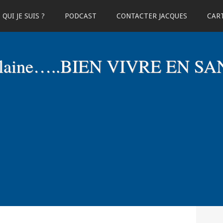
QUI JE SUIS ?
PODCAST
CONTACTER JACQUES
CART
elaine…..BIEN VIVRE EN SA