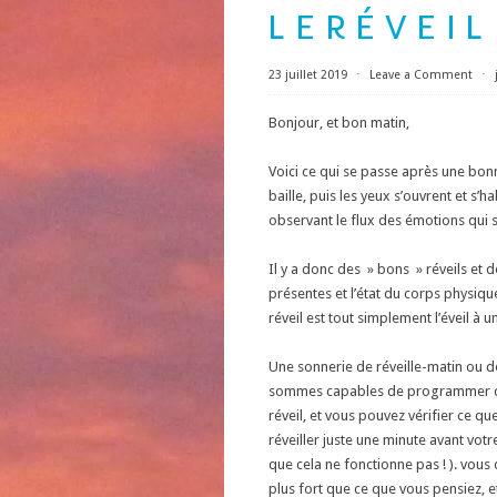
L E R É V E I L
23 juillet 2019
⋅
Leave a Comment
⋅
Bonjour, et bon matin,
Voici ce qui se passe après une bonn
baille, puis les yeux s’ouvrent et s’
observant le flux des émotions qui s
Il y a donc des » bons » réveils et 
présentes et l’état du corps physiqu
réveil est tout simplement l’éveil à 
Une sonnerie de réveille-matin ou 
sommes capables de programmer dir
réveil, et vous pouvez vérifier ce q
réveiller juste une minute avant votr
que cela ne fonctionne pas ! ). vous
plus fort que ce que vous pensiez, e