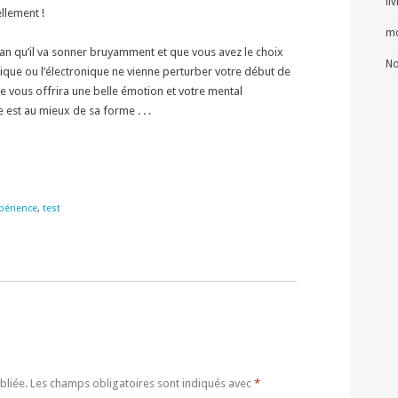
li
llement !
mo
cadran qu’il va sonner bruyamment et que vous avez le choix
No
nique ou l’électronique ne vienne perturber votre début de
ire vous offrira une belle émotion et votre mental
est au mieux de sa forme . . .
périence
,
test
bliée.
Les champs obligatoires sont indiqués avec
*