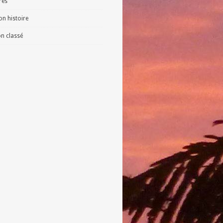
vres
n histoire
n classé