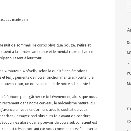
jacques madelaine
A
De
e nuit de sommeil : le corps physique bouge, s’étire et
habituent à la lumière ambiante et le mental reprend vie en
MÉ
’épanouissent à leur tour.
» 
des » mauvais » réveils, selon la qualité des émotions
PO
e et les jugements de notre fonction mentale. Pourtant le
un nouveau jour, un nouveau matin de notre si belle vie !
Mo
de téléphone peut gâcher ce bel évènement, alors que nous
ectement dans notre cerveau, le mécanisme naturel du
C
ue j’avance en vous endormant avec le souhait de vous
e cadran ( essayez ceci plusieurs fois avant de conclure
co
 découvrirez alors que le pouvoir de votre subconscient est
t cela est très important car vous commencerez à utiliser la