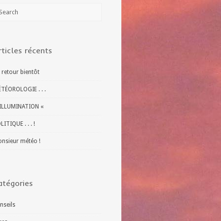
rticles récents
 retour bientôt
TÉOROLOGIE . . .
ILLUMINATION «
LITIQUE . . . !
nsieur météo !
atégories
nseils