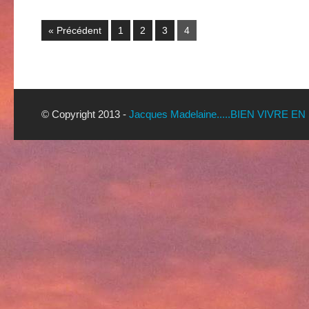
« Précédent
1
2
3
4
© Copyright 2013 -
Jacques Madelaine.....BIEN VIVRE EN