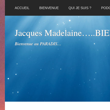
ACCUEIL
BIENVENUE
QUI JE SUIS ?
POD
Jacques Madelaine…..B
Bienvenue au PARADIS…