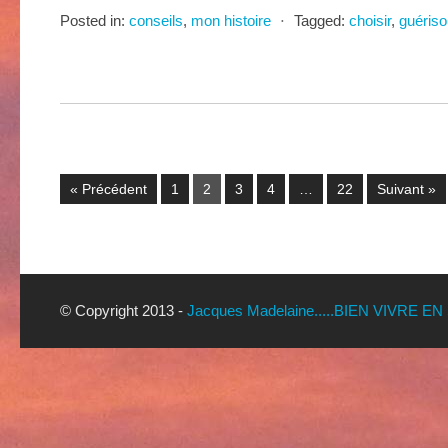
Posted in:
conseils
,
mon histoire
⋅
Tagged:
choisir
,
guériso
« Précédent
1
2
3
4
…
22
Suivant »
© Copyright 2013 -
Jacques Madelaine.....BIEN VIVRE EN