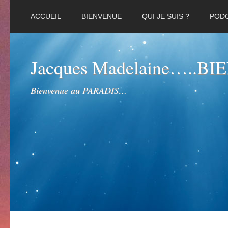
ACCUEIL
BIENVENUE
QUI JE SUIS ?
POD
Jacques Madelaine…..B
Bienvenue au PARADIS…