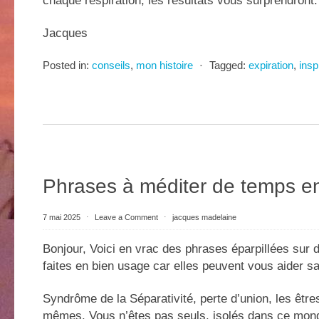
chaque respiration, les résultats vous surprendront.
Jacques
Posted in:
conseils
,
mon histoire
⋅
Tagged:
expiration
,
insp
Phrases à méditer de temps e
7 mai 2025
⋅
Leave a Comment
⋅
jacques madelaine
Bonjour, Voici en vrac des phrases éparpillées sur d
faites en bien usage car elles peuvent vous aider sa
Syndrôme de la Séparativité, perte d’union, les êtr
mêmes. Vous n’êtes pas seuls, isolés dans ce mon