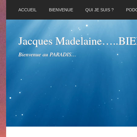
ACCUEIL
BIENVENUE
QUI JE SUIS ?
POD
Jacques Madelaine…..B
Bienvenue au PARADIS…