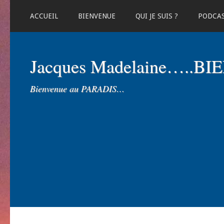
ACCUEIL
BIENVENUE
QUI JE SUIS ?
PODCA
Jacques Madelaine…..B
Bienvenue au PARADIS…