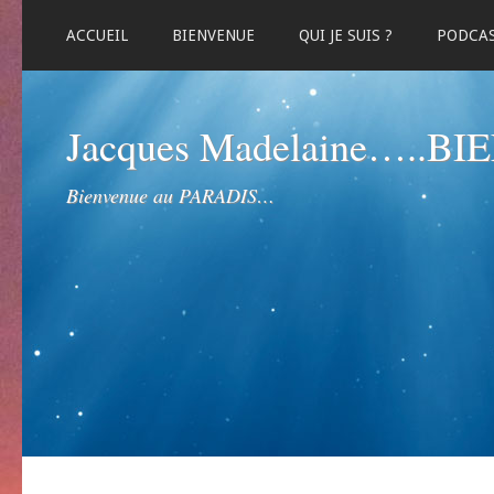
ACCUEIL
BIENVENUE
QUI JE SUIS ?
PODCA
Jacques Madelaine…..B
Bienvenue au PARADIS…