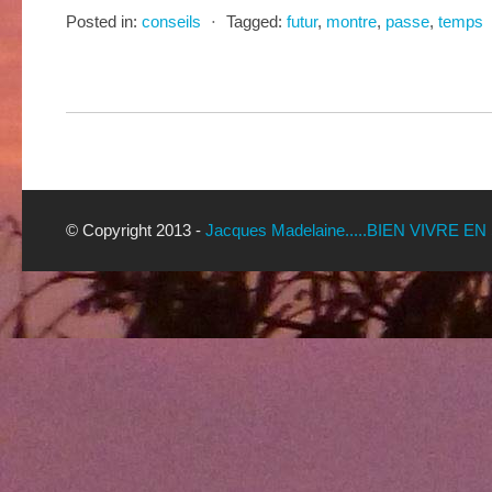
Posted in:
conseils
⋅
Tagged:
futur
,
montre
,
passe
,
temps
© Copyright 2013 -
Jacques Madelaine.....BIEN VIVRE EN