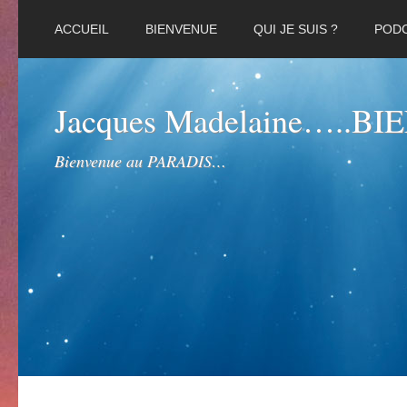
ACCUEIL
BIENVENUE
QUI JE SUIS ?
POD
Jacques Madelaine…..B
Bienvenue au PARADIS…