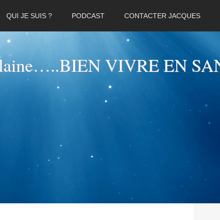
QUI JE SUIS ?
PODCAST
CONTACTER JACQUES
elaine…..BIEN VIVRE EN SA