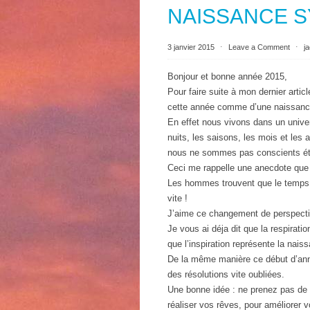
NAISSANCE 
3 janvier 2015
⋅
Leave a Comment
⋅
j
Bonjour et bonne année 2015,
Pour faire suite à mon dernier artic
cette année comme d’une naissanc
En effet nous vivons dans un univer
nuits, les saisons, les mois et les
nous ne sommes pas conscients étan
Ceci me rappelle une anecdote que
Les hommes trouvent que le temps
vite !
J’aime ce changement de perspectiv
Je vous ai déja dit que la respirat
que l’inspiration représente la nais
De la même manière ce début d’an
des résolutions vite oubliées.
Une bonne idée : ne prenez pas de 
réaliser vos rêves, pour améliorer v