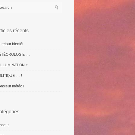
ticles récents
 retour bientôt
TÉOROLOGIE . . .
ILLUMINATION «
LITIQUE . . . !
nsieur météo !
atégories
nseils