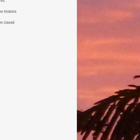
vres
n histoire
n classé