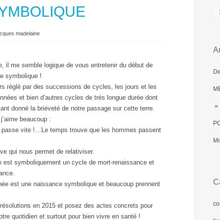
SYMBOLIQUE
acques madelaine
Ar
le, il me semble logique de vous entretenir du début de
De
e symbolique !
s règlé par des successions de cycles, les jours et les
MÉ
 années et bien d’autres cycles de trés longue durée dont
» 
t donné la briéveté de notre passage sur cette terre.
 j’aime beaucoup :
PO
 passe vite !…Le temps trouve que les hommes passent
Mo
e qui nous permet de relativiser.
ion est symboliquement un cycle de mort-renaissance et
sance.
C
née est une naissance symbolique et beaucoup prennent
co
résolutions en 2015 et posez des actes concrets pour
otre quotidien et surtout pour bien vivre en santé !