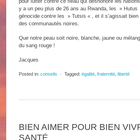
pour lutter contre ce fléau qui déshonore les nations 
y a un peu plus de 26 ans au Rwanda, les » Hutus 
génocide contre les » Tutsis « , et il s’agissait bie
des communautés noires.
Que notre peau soit noire, blanche, jaune ou mélan
du sang rouge !
Jacques
Posted in:
conseils
⋅
Tagged:
égalité
,
fraternité
,
liberté
BIEN AIMER POUR BIEN VIV
SANTÉ