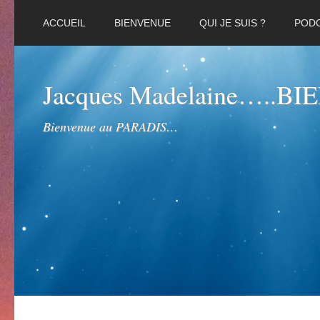
ACCUEIL
BIENVENUE
QUI JE SUIS ?
POD
Jacques Madelaine…..B
Bienvenue au PARADIS…