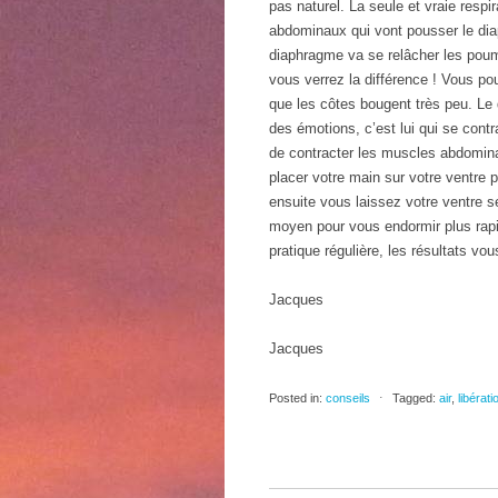
pas naturel. La seule et vraie resp
abdominaux qui vont pousser le dia
diaphragme va se relâcher les poum
vous verrez la différence ! Vous p
que les côtes bougent très peu. Le 
des émotions, c’est lui qui se contr
de contracter les muscles abdomin
placer votre main sur votre ventre 
ensuite vous laissez votre ventre se 
moyen pour vous endormir plus rapi
pratique régulière, les résultats v
Jacques
Jacques
Posted in:
conseils
⋅
Tagged:
air
,
libérati