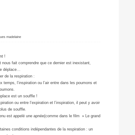
ques madelaine
nt !
 nous fait comprendre que ce dernier est inexistant,
 se déplace…
er de la respiration :
 temps, l’inspiration ou l’air entre dans les poumons et
 poumons.
place est un souffle !
piration ou entre l’expiration et l’inspiration, il peut y avoir
plus de souffle.
tenu est appelé une apnée(comme dans le film » Le grand
rtaines conditions indépendantes de la respiration : un