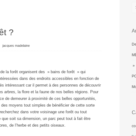
êt ?
Ar
De
⋅
jacques madelaine
MÉ
» 
de la forêt organisent des » bains de forêt » qui
PO
intéressées dans des endroits accessibles en fonction de
très intéressant car il permet à des personnes de découvrir
Mo
 arbres, la flore et la faune de nos belles régions. Pour
ce de demeurer à proximité de ces belles opportunités,
n des moyens tout simples de bénéficier de cette sorte
 : recherchez dans votre voisinage une forêt ou tout
C
que soit sa dimension, un parc peut tout à fait être
rbres, de l’herbe et des petits oiseaux.
co