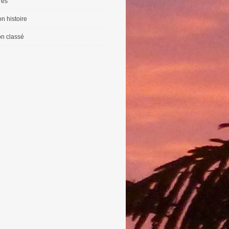
vres
n histoire
n classé