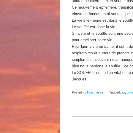
souffle de liberté, il n’en souffle p
Ce mouvement éphémère, transitoire,
chose de fondamental sans lequel la
La vie elle-même est dans le souffl
Le souffle est donc la vie.
Si la vie et le souffle sont une se
pour améliorer notre vie…
Pour bien vivre en santé, il suffit d
respiratoires et surtout de prendre 
simplement : souvent nous manquons
bien nous perdons le souffle…de no
Le SOUFFLE est le lien vital entre 
Jacques
Posted in:
Non classé
⋅
Tagged:
air
,
pou