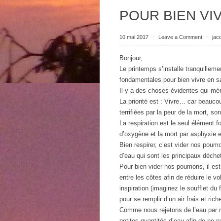
POUR BIEN VI
10 mai 2017
⋅
Leave a Comment
⋅
jac
Bonjour,
Le printemps s’installe tranquillem
fondamentales pour bien vivre en s
Il y a des choses évidentes qui mér
La priorité est : Vivre… car beauco
terrifiées par la peur de la mort, so
La respiration est le seul élément f
d’oxygène et la mort par asphyxie e
Bien respirer, c’est vider nos poum
d’eau qui sont les principaux déch
Pour bien vider nos poumons, il est
entre les côtes afin de réduire le 
inspiration (imaginez le soufflet d
pour se remplir d’un air frais et ric
Comme nous rejetons de l’eau par no
petites quantités d’eau afin de ne p