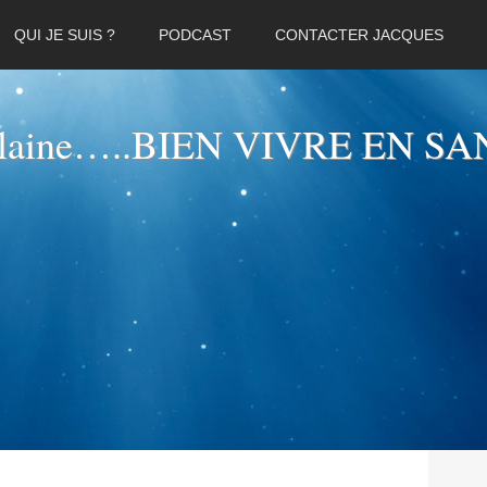
QUI JE SUIS ?
PODCAST
CONTACTER JACQUES
elaine…..BIEN VIVRE EN SA