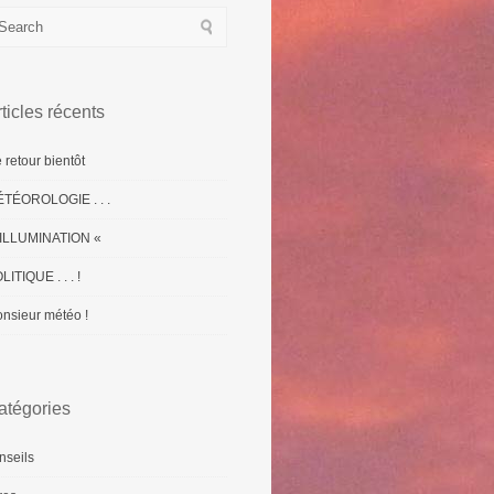
ticles récents
 retour bientôt
TÉOROLOGIE . . .
ILLUMINATION «
LITIQUE . . . !
nsieur météo !
atégories
nseils