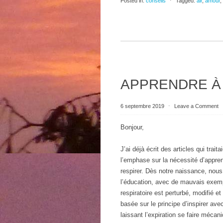
Posted in:
conseils
⋅
Tagged:
air
,
amour
,
APPRENDRE À
6 septembre 2019
⋅
Leave a Comment
Bonjour,
J’ai déjà écrit des articles qui trait
l’emphase sur la nécessité d’appr
respirer. Dès notre naissance, nous
l’éducation, avec de mauvais exempl
respiratoire est perturbé, modifié e
basée sur le principe d’inspirer av
laissant l’expiration se faire méca