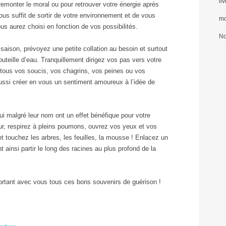
li
remonter le moral ou pour retrouver votre énergie après
us suffit de sortir de votre environnement et de vous
mo
ous aurez choisi en fonction de vos possibilités.
No
aison, prévoyez une petite collation au besoin et surtout
uteille d’eau. Tranquillement dirigez vos pas vers votre
 tous vos soucis, vos chagrins, vos peines ou vos
ssi créer en vous un sentiment amoureux à l’idée de
qui malgré leur nom ont un effet bénéfique pour votre
r, respirez à pleins poumons, ouvrez vos yeux et vos
et touchez les arbres, les feuilles, la mousse ! Enlacez un
t ainsi partir le long des racines au plus profond de la
rtant avec vous tous ces bons souvenirs de guérison !