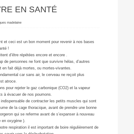
VRE EN SANTÉ
ques madelaine
ent et ceci est un bon moment pour revenir à nos bases
anté !
itent d’être répétées encore et encore .
up de personnes ne font que survivre hélas, d’autres
nt en fait déjà mortes, ou mortes-vivantes.
ondamental car sans air, le cerveau ne reçoit plus
st atroce.
ons pour rejeter le gaz carbonique (CO2) et la vapeur
ets à évacuer de nos poumons.
 indispensable de contracter les petits muscles qui sont
volume de la cage thoracique, avant de prendre une bonne
u forgeron qui se referme avant de s’expanser à nouveau
he en oxygène ).
tre respiration il est important de boire régulièrement de
as courir vers la déshydratation.