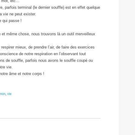
as mot, etc…
 parfois terminal (le dernier souffle) est en effet quelque
 vie ne peut exister.
e qui passe !
ule et même chose, nous trouvons là un outil merveilleux
e respirer mieux, de prendre l’air, de faire des exercices
conscience de notre respiration en l’observant tout
 de souffle, parfois nous avons le souffle coupé ou
tre vie.
notre âme et notre corps !
mon
,
vie