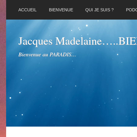
ACCUEIL
BIENVENUE
QUI JE SUIS ?
POD
Jacques Madelaine…..B
Bienvenue au PARADIS…