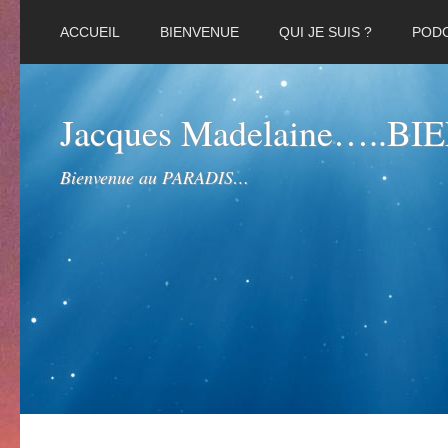
ACCUEIL
BIENVENUE
QUI JE SUIS ?
POD
Jacques Madelaine…..B
Bienvenue au PARADIS…