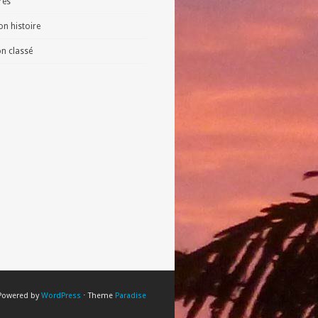
vres
n histoire
n classé
Powered by
WordPress
⋅ Theme
Paradise