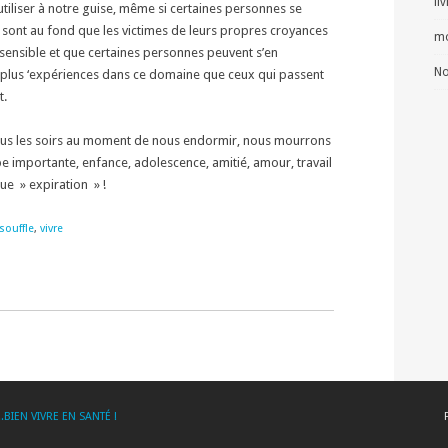
li
tiliser à notre guise, même si certaines personnes se
e sont au fond que les victimes de leurs propres croyances
mo
t sensible et que certaines personnes peuvent s’en
No
plus ‘expériences dans ce domaine que ceux qui passent
t.
us les soirs au moment de nous endormir, nous mourrons
pe importante, enfance, adolescence, amitié, amour, travail
aque » expiration » !
souffle
,
vivre
..BIEN VIVRE EN SANTÉ !