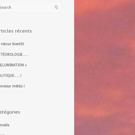
rticles récents
 retour bientôt
TÉOROLOGIE . . .
ILLUMINATION «
LITIQUE . . . !
nsieur météo !
atégories
nseils