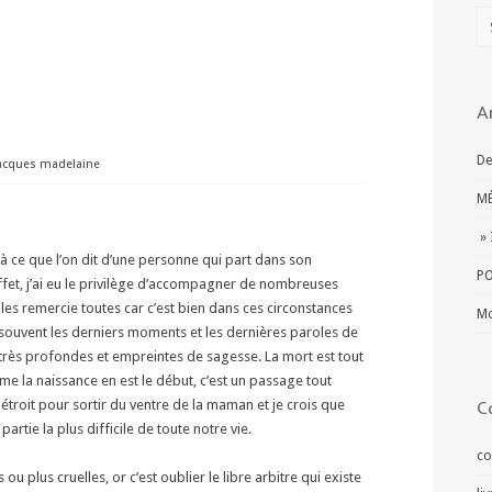
A
De
acques madelaine
MÉ
» 
ilà ce que l’on dit d’une personne qui part dans son
PO
ffet, j’ai eu le privilège d’accompagner de nombreuses
les remercie toutes car c’est bien dans ces circonstances
Mo
ès souvent les derniers moments et les dernières paroles de
 très profondes et empreintes de sagesse. La mort est tout
mme la naissance en est le début, c’est un passage tout
troit pour sortir du ventre de la maman et je crois que
C
partie la plus difficile de toute notre vie.
co
u plus cruelles, or c’est oublier le libre arbitre qui existe