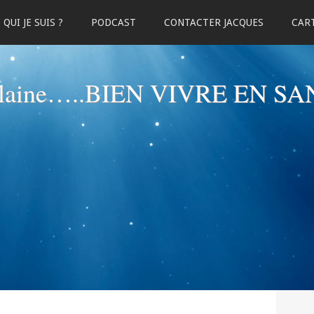
QUI JE SUIS ?
PODCAST
CONTACTER JACQUES
CART
elaine…..BIEN VIVRE EN SA