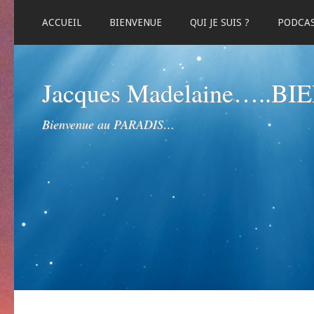
ACCUEIL
BIENVENUE
QUI JE SUIS ?
PODCA
Jacques Madelaine…..B
Bienvenue au PARADIS…