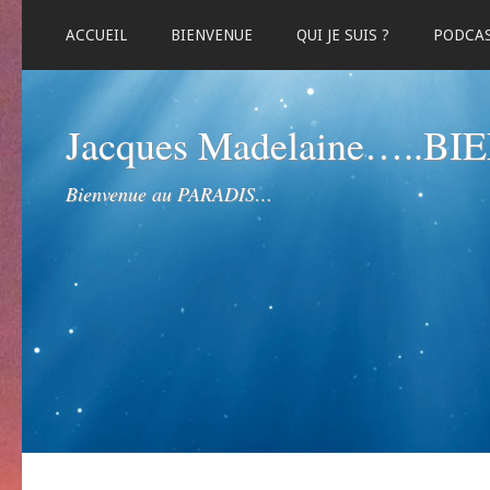
ACCUEIL
BIENVENUE
QUI JE SUIS ?
PODCA
Jacques Madelaine…..B
Bienvenue au PARADIS…