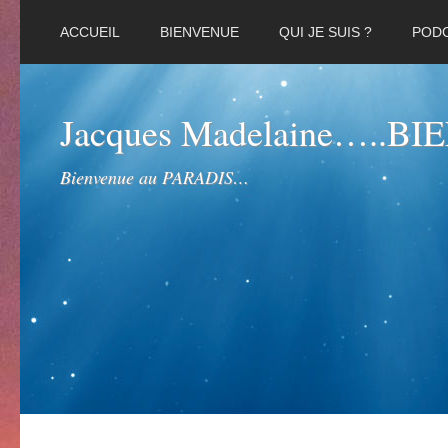
ACCUEIL
BIENVENUE
QUI JE SUIS ?
POD
Jacques Madelaine…..B
Bienvenue au PARADIS…