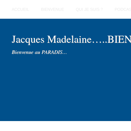
ACCUEIL
BIENVENUE
QUI JE SUIS ?
PODCA
Jacques Madelaine…..BI
Bienvenue au PARADIS…