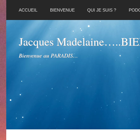
ACCUEIL
BIENVENUE
QUI JE SUIS ?
POD
Jacques Madelaine…..B
Bienvenue au PARADIS…