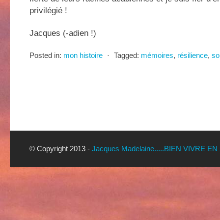
privilégié !
Jacques (-adien !)
Posted in:
mon histoire
⋅
Tagged:
mémoires
,
résilience
,
so
© Copyright 2013 -
Jacques Madelaine.....BIEN VIVRE EN