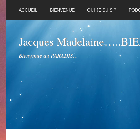
ACCUEIL
BIENVENUE
QUI JE SUIS ?
POD
Jacques Madelaine…..B
Bienvenue au PARADIS…