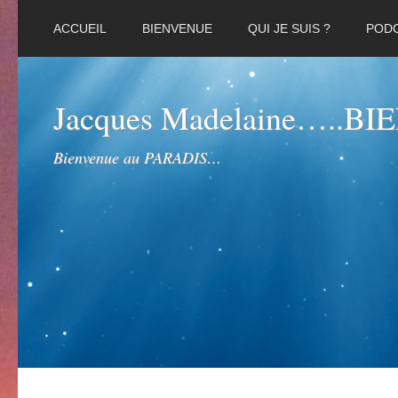
ACCUEIL
BIENVENUE
QUI JE SUIS ?
POD
Jacques Madelaine…..B
Bienvenue au PARADIS…