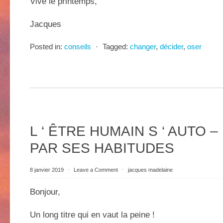
Vive le printemps,
Jacques
Posted in:
conseils
⋅
Tagged:
changer
,
décider
,
oser
L ‘ ÊTRE HUMAIN S ‘ AUTO –
PAR SES HABITUDES
8 janvier 2019
⋅
Leave a Comment
⋅
jacques madelaine
Bonjour,
Un long titre qui en vaut la peine !