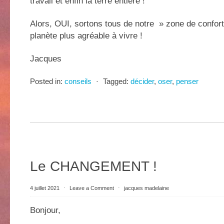
travail et enfin la terre entière !
Alors, OUI, sortons tous de notre » zone de confort
planète plus agréable à vivre !
Jacques
Posted in:
conseils
⋅
Tagged:
décider
,
oser
,
penser
Le CHANGEMENT !
4 juillet 2021
⋅
Leave a Comment
⋅
jacques madelaine
Bonjour,