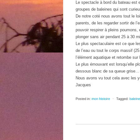
Le spectacle à bord du bateau est 
groupes de baleines qui sont curie
De notre coté nous avons tout le lo
parents, de les regarder sortir de l
pouvoir respirer à pleins poumons, e
plonger sans air pendant 25 à 30 
Le plus spectaculaire est ce que le
de l’eau ou tout le corps massif (2
l’élément aquatique et retombe sur 
Le plus émouvant est lorsqu’elle pl
dessous blanc de sa queue grise…
Nous avons vu tout cela avec les ye
Jacques
Posted in:
mon histoire
⋅
Tagged:
balein