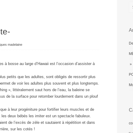
te-
Ar
De
cques madelaine
MÉ
s à bosse au large d’Hawaii est l’occasion d’assister à
» 
PO
s petits que les adultes, sont obligés de ressortir plus
permet de voir les adultes plus souvent et plus longtemps.
Mo
ing », littéralement saut hors de l’eau, la baleine se
ssus de la surface pour retomber lourdement dans un plouf
ue à leur progéniture pour fortifier leurs muscles et de
C
t les deux bébés les imiter est un spectacle fabuleux.
aient de l’excès de zèle et sautaient à répétition et dans
co
rière, sur les cotés !