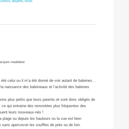
science
,
dauphin
,
rêves
jacques madelaine
été celui ou il m’a été donné de voir autant de baleines…
s la naissance des baleineaux et l’activité des baleines
mons plus petits que leurs parents et sont donc obligés de
, ce qui entraine des remontées plus fréquentes des
ent leurs nouveaux-nés !
a plage ou depuis les hauteurs ou la vue est bien
e sans apercevoir les souffles de près ou de loin.