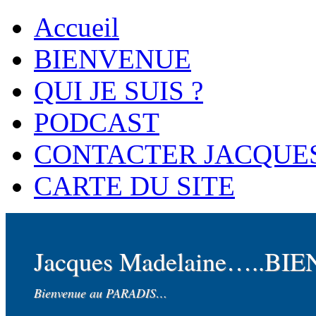
Accueil
BIENVENUE
QUI JE SUIS ?
PODCAST
CONTACTER JACQUE
CARTE DU SITE
Jacques Madelaine…..BI
Bienvenue au PARADIS…