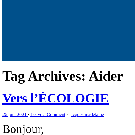
Tag Archives:
Aider
Vers l’ÉCOLOGIE
26 juin 2021
⋅
Leave a Comment
⋅
jacques madelaine
Bonjour,