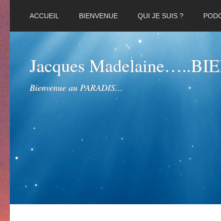
ACCUEIL
BIENVENUE
QUI JE SUIS ?
POD
Jacques Madelaine…..B
Bienvenue au PARADIS…