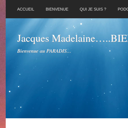
ACCUEIL
BIENVENUE
QUI JE SUIS ?
POD
Jacques Madelaine…..B
Bienvenue au PARADIS…