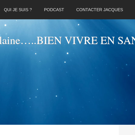
QUI JE SUIS ?
PODCAST
CONTACTER JACQUES
elaine…..BIEN VIVRE EN SA