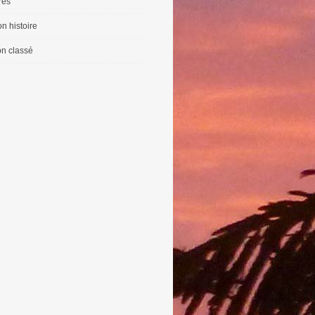
vres
n histoire
n classé