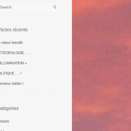
ticles récents
 retour bientôt
TÉOROLOGIE . . .
ILLUMINATION «
LITIQUE . . . !
nsieur météo !
atégories
nseils