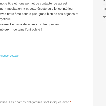
li
notre être et nous permet de contacter ce qui est
ent » méditation » et cette écoute du silence intérieur
mo
avec notre âme pour le plus grand bien de nos organes et
No
rgétique.
vraiment et vous découvrirez votre grandeur.
néreux… certains l’ont oublié !
,
silence
,
voyage
bliée.
Les champs obligatoires sont indiqués avec
*