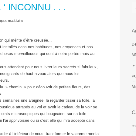
‘ INCONNU . . .
cques madelaine
Ar
ion qui mérite d’être creusée…
De
installés dans nos habitudes, nos croyances et nos
 choses merveilleuses qui sont à notre portée mais au-
MÉ
» 
ous attendent pour nous livrer leurs secrets si fabuleux,
enseignants de haut niveau alors que nous les
PO
eurs.
du » chemin » pour découvrir de petites fleurs, des
Mo
s.
 semaines une araignée, la regarder tisser sa toile, la
stique attrapés au vol et avoir le cadeau de la voir se
C
 points microscopiques qui bougeaient sur sa toile.
i l’ai apprivoisée ou si c’est elle qui m’a accepté dans
co
garder à l’intérieur de nous, transformer le vacarme mental