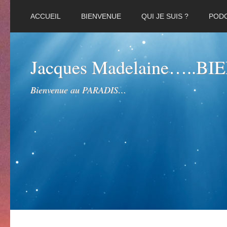
ACCUEIL
BIENVENUE
QUI JE SUIS ?
POD
Jacques Madelaine…..B
Bienvenue au PARADIS…