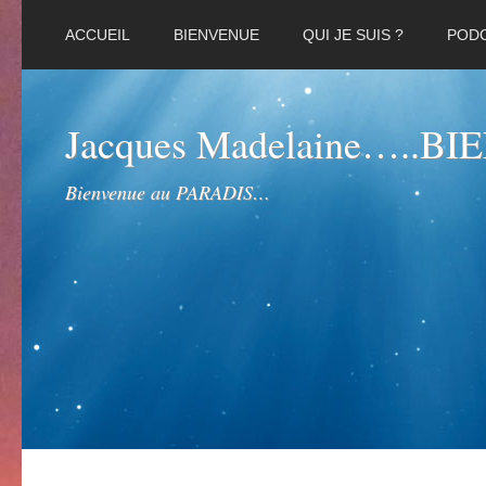
ACCUEIL
BIENVENUE
QUI JE SUIS ?
POD
Jacques Madelaine…..B
Bienvenue au PARADIS…