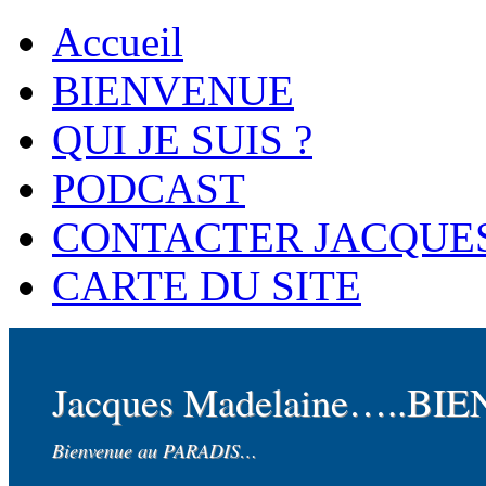
Accueil
BIENVENUE
QUI JE SUIS ?
PODCAST
CONTACTER JACQUE
CARTE DU SITE
Jacques Madelaine…..BI
Bienvenue au PARADIS…