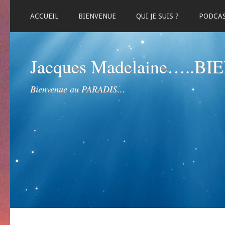
ACCUEIL
BIENVENUE
QUI JE SUIS ?
PODCA
Jacques Madelaine…..B
Bienvenue au PARADIS…