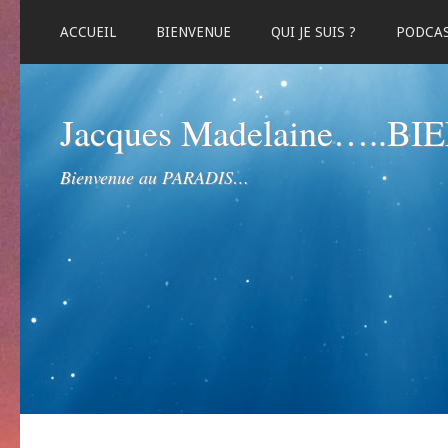
ACCUEIL
BIENVENUE
QUI JE SUIS ?
PODCA
Jacques Madelaine…..B
Bienvenue au PARADIS…