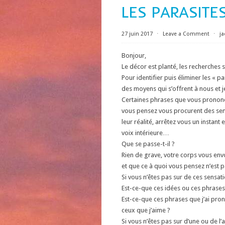
LES PARASITES
27 juin 2017
⋅
Leave a Comment
⋅
j
Bonjour,
Le décor est planté, les recherches s
Pour identifier puis éliminer les « p
des moyens qui s’offrent à nous et 
Certaines phrases que vous pronon
vous pensez vous procurent des sen
leur réalité, arrêtez vous un instant
voix intérieure…
Que se passe-t-il ?
Rien de grave, votre corps vous envo
et que ce à quoi vous pensez n’est 
Si vous n’êtes pas sur de ces sensati
Est-ce-que ces idées ou ces phrase
Est-ce-que ces phrases que j’ai pr
ceux que j’aime ?
Si vous n’êtes pas sur d’une ou de l