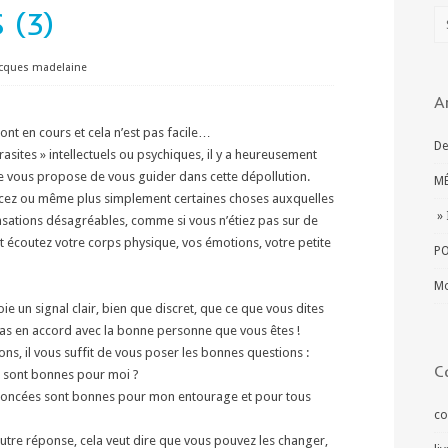
 (3)
acques madelaine
A
ont en cours et cela n’est pas facile…
De
arasites » intellectuels ou psychiques, il y a heureusement
je vous propose de vous guider dans cette dépollution.
MÉ
cez ou même plus simplement certaines choses auxquelles
» 
sations désagréables, comme si vous n’étiez pas sur de
 et écoutez votre corps physique, vos émotions, votre petite
PO
Mo
ie un signal clair, bien que discret, que ce que vous dites
pas en accord avec la bonne personne que vous êtes !
ons, il vous suffit de vous poser les bonnes questions :
C
s sont bonnes pour moi ?
ononcées sont bonnes pour mon entourage et pour tous
co
’autre réponse, cela veut dire que vous pouvez les changer,