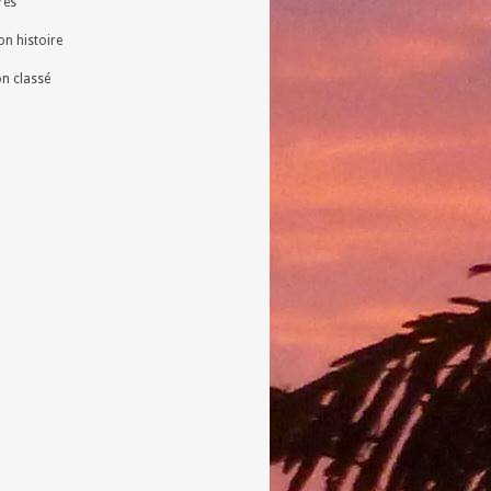
vres
n histoire
n classé