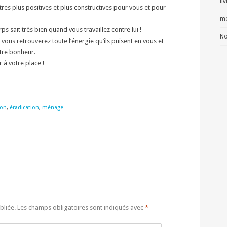
li
tres plus positives et plus constructives pour vous et pour
mo
ps sait très bien quand vous travaillez contre lui !
No
vous retrouverez toute l’énergie qu’ils puisent en vous et
otre bonheur.
 à votre place !
ion
,
éradication
,
ménage
bliée.
Les champs obligatoires sont indiqués avec
*