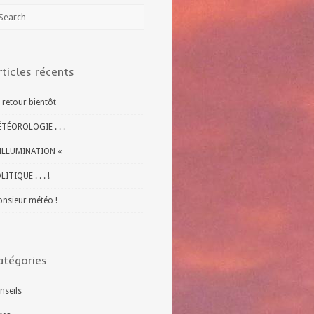
rticles récents
 retour bientôt
TÉOROLOGIE . . .
ILLUMINATION «
LITIQUE . . . !
nsieur météo !
atégories
nseils