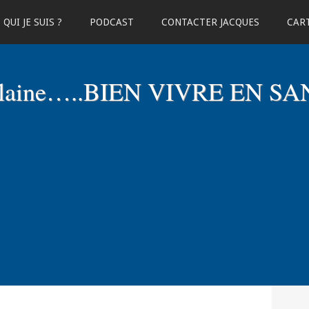
QUI JE SUIS ?
PODCAST
CONTACTER JACQUES
CART
elaine…..BIEN VIVRE EN SA