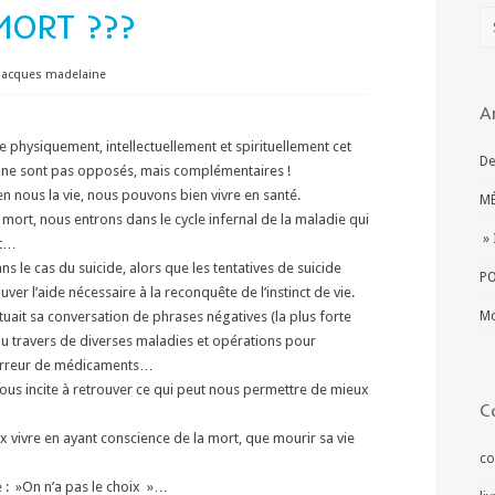
MORT ???
jacques madelaine
A
e physiquement, intellectuellement et spirituellement cet
De
ui ne sont pas opposés, mais complémentaires !
n nous la vie, nous pouvons bien vivre en santé.
MÉ
mort, nous entrons dans le cycle infernal de la maladie qui
» 
rt…
s le cas du suicide, alors que les tentatives de suicide
PO
er l’aide nécessaire à la reconquête de l’instinct de vie.
tuait sa conversation de phrases négatives (la plus forte
Mo
é au travers de diverses maladies et opérations pour
 erreur de médicaments…
 nous incite à retrouver ce qui peut nous permettre de mieux
C
ieux vivre en ayant conscience de la mort, que mourir sa vie
co
 : »On n’a pas le choix »…