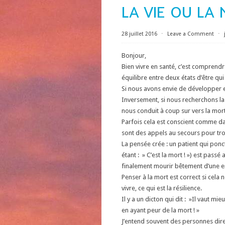
LA VIE OU LA 
28 juillet 2016
⋅
Leave a Comment
⋅
Bonjour,
Bien vivre en santé, c’est comprendr
équilibre entre deux états d’être q
Si nous avons envie de développer e
Inversement, si nous recherchons la 
nous conduit à coup sur vers la mo
Parfois cela est conscient comme dan
sont des appels au secours pour trouv
La pensée crée : un patient qui ponc
étant : » C’est la mort ! ») est pass
finalement mourir bêtement d’une
Penser à la mort est correct si cela
vivre, ce qui est la résilience.
Il y a un dicton qui dit : »Il vaut m
en ayant peur de la mort ! »
J’entend souvent des personnes dire