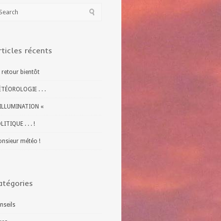
rticles récents
 retour bientôt
TÉOROLOGIE . . .
ILLUMINATION «
LITIQUE . . . !
nsieur météo !
atégories
nseils