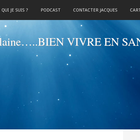
QUI JE SUIS ?
PODCAST
CONTACTER JACQUES
CART
elaine…..BIEN VIVRE EN SA