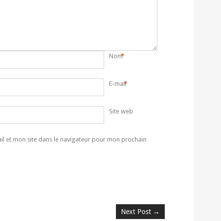
Nom
*
E-mail
*
Site web
l et mon site dans le navigateur pour mon prochain
Next Post
→