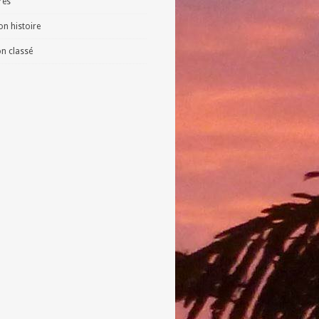
vres
n histoire
n classé