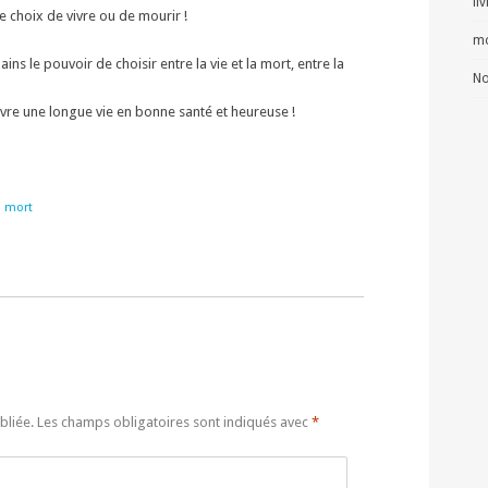
li
e choix de vivre ou de mourir !
mo
ins le pouvoir de choisir entre la vie et la mort, entre la
No
ivre une longue vie en bonne santé et heureuse !
,
mort
bliée.
Les champs obligatoires sont indiqués avec
*