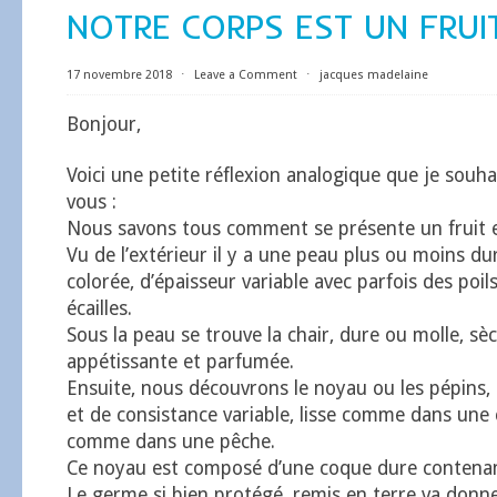
NOTRE CORPS EST UN FRUI
17 novembre 2018
⋅
Leave a Comment
⋅
jacques madelaine
Bonjour,
Voici une petite réflexion analogique que je souh
vous :
Nous savons tous comment se présente un fruit e
Vu de l’extérieur il y a une peau plus ou moins du
colorée, d’épaisseur variable avec parfois des poil
écailles.
Sous la peau se trouve la chair, dure ou molle, sè
appétissante et parfumée.
Ensuite, nous découvrons le noyau ou les pépins,
et de consistance variable, lisse comme dans une 
comme dans une pêche.
Ce noyau est composé d’une coque dure contenan
Le germe si bien protégé, remis en terre va donn