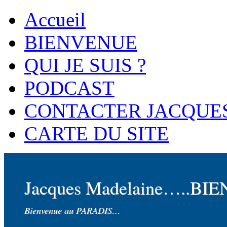
Accueil
BIENVENUE
QUI JE SUIS ?
PODCAST
CONTACTER JACQUE
CARTE DU SITE
Jacques Madelaine…..BI
Bienvenue au PARADIS…