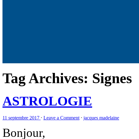
Tag Archives:
Signes
ASTROLOGIE
11 septembre 2017
⋅
Leave a Comment
⋅
jacques madelaine
Bonjour,