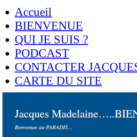
Accueil
BIENVENUE
QUI JE SUIS ?
PODCAST
CONTACTER JACQUE
CARTE DU SITE
Jacques Madelaine…..BI
Bienvenue au PARADIS…