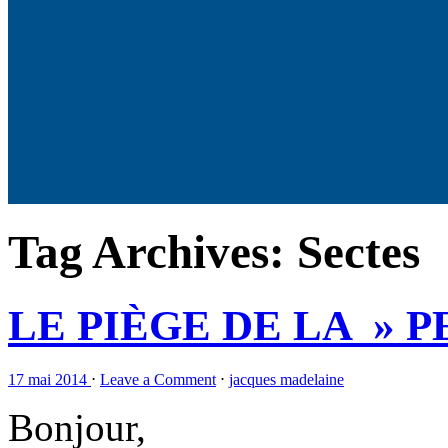
Tag Archives:
Sectes
LE PIÈGE DE LA » P
17 mai 2014
⋅
Leave a Comment
⋅
jacques madelaine
Bonjour,